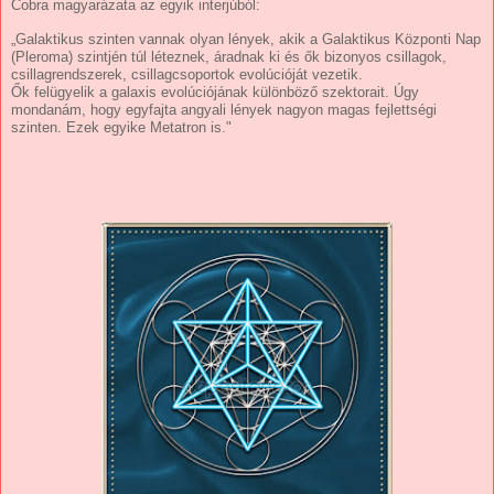
Cobra magyarázata az egyik interjúból:
„Galaktikus szinten vannak olyan lények, akik a Galaktikus Központi Nap
(Pleroma) szintjén túl léteznek, áradnak ki és ők bizonyos csillagok,
csillagrendszerek, csillagcsoportok evolúcióját vezetik.
Ők felügyelik a galaxis evolúciójának különböző szektorait. Úgy
mondanám, hogy egyfajta angyali lények nagyon magas fejlettségi
szinten. Ezek egyike Metatron is."