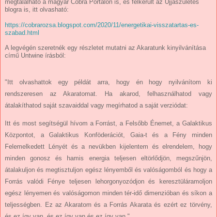
megtalálható a magyar Cobra Portálon is, és felkerült az Újjászületés
blogra is, itt olvasható:
https://cobrarozsa.blogspot.com/2020/11/energetikai-visszatartas-es-
szabad.html
A legvégén szeretnék egy részletet mutatni az Akaratunk kinyilvánítása
című Untwine írásból:
"Itt olvashattok egy példát arra, hogy én hogy nyilvánítom ki
rendszeresen az Akaratomat. Ha akarod, felhasználhatod vagy
átalakíthatod saját szavaiddal vagy megírhatod a saját verziódat:
Itt és most segítségül hívom a Forrást, a Felsőbb Énemet, a Galaktikus
Központot, a Galaktikus Konföderációt, Gaia-t és a Fény minden
Felemelkedett Lényét és a nevükben kijelentem és elrendelem, hogy
minden gonosz és hamis energia teljesen eltörlődjön, megszűnjön,
átalakuljon és megtisztuljon egész lényemből és valóságomból és hogy a
Forrás valódi Fénye teljesen lehorgonyozódjon és keresztüláramoljon
egész lényemen és valóságomon minden tér-idő dimenzióban és síkon a
teljességben. Ez az Akaratom és a Forrás Akarata és ezért ez törvény,
és ez így van, és ez így van és ez így van."