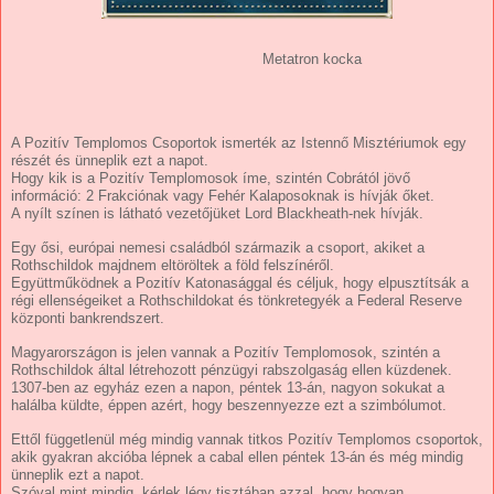
Metatron kocka
A Pozitív Templomos Csoportok ismerték az Istennő Misztériumok egy
részét és ünneplik ezt a napot.
Hogy kik is a Pozitív Templomosok íme, szintén Cobrától jövő
információ:
2 Frakciónak vagy Fehér Kalaposoknak is hívják őket.
A nyílt színen is látható vezetőjüket Lord Blackheath-nek hívják.
Egy ősi, európai nemesi családból származik a csoport, akiket a
Rothschildok majdnem eltöröltek a föld felszínéről.
Együttműködnek a Pozitív Katonasággal és céljuk, hogy elpusztítsák a
régi ellenségeiket a Rothschildokat és tönkretegyék a Federal Reserve
központi bankrendszert.
Magyarországon is jelen vannak a Pozitív Templomosok, szintén a
Rothschildok által létrehozott pénzügyi rabszolgaság ellen küzdenek.
1307-ben az egyház ezen a napon, péntek 13-án, nagyon sokukat a
halálba küldte, éppen azért, hogy beszennyezze ezt a szimbólumot.
Ettől függetlenül még mindig vannak titkos Pozitív Templomos csoportok,
akik gyakran akcióba lépnek a cabal ellen péntek 13-án és még mindig
ünneplik ezt a napot.
Szóval mint mindig, kérlek légy tisztában azzal, hogy hogyan