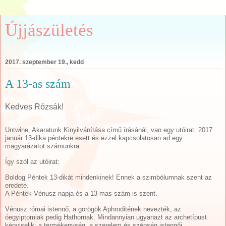
Újjászületés
2017. szeptember 19., kedd
A 13-as szám
Kedves Rózsák!
Untwine, Akaratunk Kinyilvánítása című írásánál, van egy utóirat. 2017.
január 13-dika péntekre esett és ezzel kapcsolatosan ad egy
magyarázatot számunkra.
Így szól az utóirat:
Boldog Péntek 13-dikát mindenkinek! Ennek a szimbólumnak szent az
eredete.
A Péntek Vénusz napja
és a 13-mas szám is szent.
Vénusz római istennő, a görögök Aphroditének nevezték, az
óegyiptomiak pedig Hathornak. Mindannyian ugyanazt az archetípust
képviselik: a termékenység, a szerelem és szépség istennői.