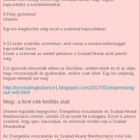
kapcsolódsz a szimbólumokkal.
A Fény győzelme!
Untwine
Egy kis kiegészítés még ezzel a számmal kapcsolatban:
A 13 szám szakrális szimbólum, amit sokan a szerencsétlenséggel
kapcsolnak össze.
Ennek a számnak az eredeti jelentése a Szabad Akarat elvét jeleníti
meg.
Ezt igencsak elnyomták ebben az illúzióban, amiben élünk és itt az ideje,
hogy visszavegyük és gyakoroljuk, amikor csak lehet. Egy kis segítség,
hogyan tehetjük ezt meg:
http://recreatingbalance1.blogspot.com/2017/01/expressing-
our-will.html
Megj.: a fenti cikk fordítás alatt
Untwine legutóbbi bejegyzése, Energetikai visszatartás és Szabad Akarat
Manifesztáció címmel, szintén 13-án került fel a blogjára. Ezzel is jelezni
szeretné, hogy igen, használjuk, és erősítsük minden nap a Szabad
Akaratunkat.
Az Energetikai visszatartás és Szabad Akarat Manifesztáció című írás