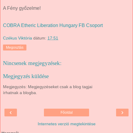
A Fény győzelme!
COBRA Etheric Liberation Hungary FB Csoport
Czékus Viktória
dátum:
17:51
Megosztás
Nincsenek megjegyzések:
Megjegyzés küldése
Megjegyzés: Megjegyzéseket csak a blog tagjai
írhatnak a blogba.
‹
›
Főoldal
Internetes verzió megtekintése