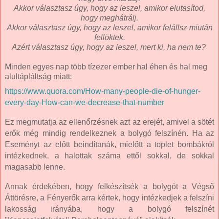
Akkor választasz úgy, hogy az leszel, amikor elutasítod,
hogy meghátrálj.
Akkor választasz úgy, hogy az leszel, amikor felállsz miután
fellöktek.
Azért választasz úgy, hogy az leszel, mert ki, ha nem te?
Minden egyes nap több tízezer ember hal éhen és hal meg
alultápláltság miatt:
https://www.quora.com/How-many-people-die-of-hunger-
every-day-How-can-we-decrease-that-number
Ez megmutatja az ellenőrzésnek azt az erejét, amivel a sötét
erők még mindig rendelkeznek a bolygó felszínén. Ha az
Eseményt az előtt beindítanák, mielőtt a toplet bombákról
intézkednek, a halottak száma ettől sokkal, de sokkal
magasabb lenne.
Annak érdekében, hogy felkészítsék a bolygót a Végső
Áttörésre, a Fényerők arra kértek, hogy intézkedjek a felszíni
lakosság irányába, hogy a bolygó felszínét