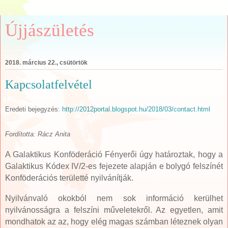
Újjászületés
2018. március 22., csütörtök
Kapcsolatfelvétel
Eredeti bejegyzés:
http://2012portal.blogspot.hu/2018/03/contact.html
Fordította: Rácz Anita
A Galaktikus Konföderáció Fényerői úgy határoztak, hogy a
Galaktikus Kódex IV/2-es fejezete alapján e bolygó felszínét
Konföderációs területté nyilvánítják.
Nyilvánvaló okokból nem sok információ kerülhet
nyilvánosságra a felszíni műveletekről. Az egyetlen, amit
mondhatok az az, hogy elég magas számban léteznek olyan