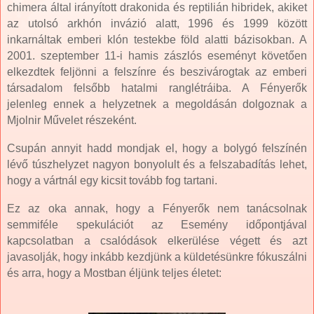
chimera által irányított drakonida és reptilián hibridek, akiket
az utolsó arkhón invázió alatt, 1996 és 1999 között
inkarnáltak emberi klón testekbe föld alatti bázisokban. A
2001. szeptember 11-i hamis zászlós eseményt követően
elkezdtek feljönni a felszínre és beszivárogtak az emberi
társadalom felsőbb hatalmi ranglétráiba. A Fényerők
jelenleg ennek a helyzetnek a megoldásán dolgoznak a
Mjolnir Művelet részeként.
Csupán annyit hadd mondjak el, hogy a bolygó felszínén
lévő túszhelyzet nagyon bonyolult és a felszabadítás lehet,
hogy a vártnál egy kicsit tovább fog tartani.
Ez az oka annak, hogy a Fényerők nem tanácsolnak
semmiféle spekulációt az Esemény időpontjával
kapcsolatban a csalódások elkerülése végett és azt
javasolják, hogy inkább kezdjünk a küldetésünkre fókuszálni
és arra, hogy a Mostban éljünk teljes életet: