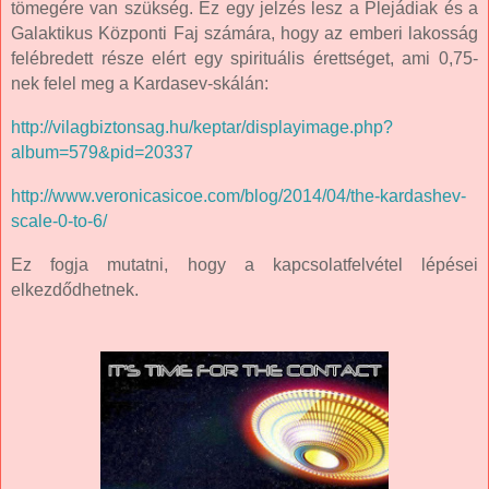
tömegére van szükség. Ez egy jelzés lesz a Plejádiak és a
Galaktikus Központi Faj számára, hogy az emberi lakosság
felébredett része elért egy spirituális érettséget, ami 0,75-
nek felel meg a Kardasev-skálán:
http://vilagbiztonsag.hu/keptar/displayimage.php?
album=579&pid=20337
http://www.veronicasicoe.com/blog/2014/04/the-kardashev-
scale-0-to-6/
Ez fogja mutatni, hogy a kapcsolatfelvétel lépései
elkezdődhetnek.