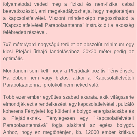
folyamatodat véded meg a fizikai és nem-fizikai cabal
beavatkozástól, ami megakadályozhatja, hogy megtörténjen
a kapcsolatfelvétel. Viszont mindenképp megoszthatod a
"Kapcsolatfelvételi Parabolaantenna" instrukcióit a lakosság
felébredett részével.
7x7 méter/yard nagyságú terület az abszolút minimum egy
kicsi Plejádi űrhajó landolásához, 30x30 méter pedig az
optimális.
Mondanom sem kell, hogy a Plejádiak pozitív Fénylények.
Ha ebben nem vagy biztos, akkor a "Kapcsolatfelvételi
Parabolaantenna" protokoll nem neked való.
Több ezer ember együttes szabad akarata, akik világszerte
elmondják ezt a rendelkezést, egy kapcsolatfelvételi, pulzáló
koherens Fényjelet fog küldeni a bolygó energiarácsába és
a Plejádiaknak. Ténylegesen egy "Kapcsolatfelvételi
Parabolaantennává" fogja alakítani az egész bolygót.
Ahhoz, hogy ez megtörténjen, kb. 12000 ember kritikus