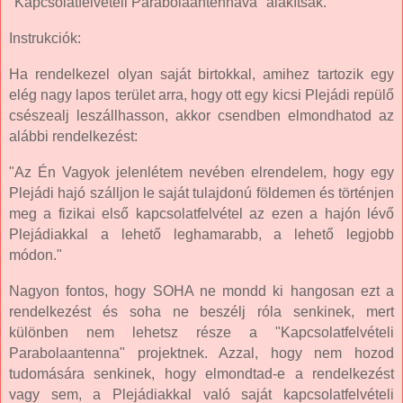
"Kapcsolatfelvételi Parabolaantennává" alakítsák.
Instrukciók:
Ha rendelkezel olyan saját birtokkal, amihez tartozik egy
elég nagy lapos terület arra, hogy ott egy kicsi Plejádi repülő
csészealj leszállhasson, akkor csendben elmondhatod az
alábbi rendelkezést:
"Az Én Vagyok jelenlétem nevében elrendelem, hogy egy
Plejádi hajó szálljon le saját tulajdonú földemen és történjen
meg a fizikai első kapcsolatfelvétel az ezen a hajón lévő
Plejádiakkal a lehető leghamarabb, a lehető legjobb
módon."
Nagyon fontos, hogy SOHA ne mondd ki hangosan ezt a
rendelkezést és soha ne beszélj róla senkinek, mert
különben nem lehetsz része a "Kapcsolatfelvételi
Parabolaantenna" projektnek. Azzal, hogy nem hozod
tudomására senkinek, hogy elmondtad-e a rendelkezést
vagy sem, a Plejádiakkal való saját kapcsolatfelvételi