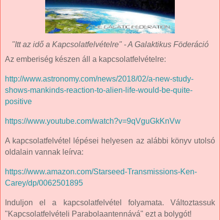
"Itt az idő a Kapcsolatfelvételre" - A Galaktikus Föderáció
Az emberiség készen áll a kapcsolatfelvételre:
http://www.astronomy.com/news/2018/02/a-new-study-
shows-mankinds-reaction-to-alien-life-would-be-quite-
positive
https://www.youtube.com/watch?v=9qVguGkKnVw
A kapcsolatfelvétel lépései helyesen az alábbi könyv utolsó
oldalain vannak leírva:
https://www.amazon.com/Starseed-Transmissions-Ken-
Carey/dp/0062501895
Induljon el a kapcsolatfelvétel folyamata. Változtassuk
"Kapcsolatfelvételi Parabolaantennává" ezt a bolygót!